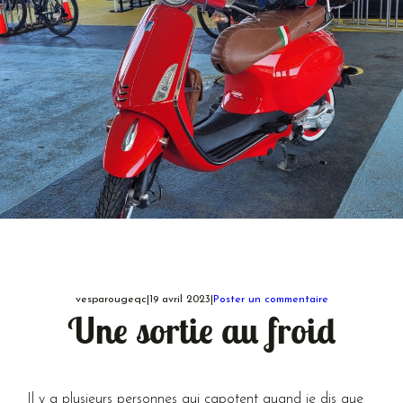
vesparougeqc
|
19 avril 2023
|
Poster un commentaire
Une sortie au froid
Il y a plusieurs personnes qui capotent quand je dis que