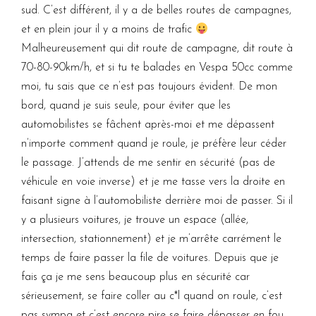
sud. C’est différent, il y a de belles routes de campagnes,
et en plein jour il y a moins de trafic
Malheureusement qui dit route de campagne, dit route à
70-80-90km/h, et si tu te balades en Vespa 50cc comme
moi, tu sais que ce n’est pas toujours évident. De mon
bord, quand je suis seule, pour éviter que les
automobilistes se fâchent après-moi et me dépassent
n’importe comment quand je roule, je préfère leur céder
le passage. J’attends de me sentir en sécurité (pas de
véhicule en voie inverse) et je me tasse vers la droite en
faisant signe à l’automobiliste derrière moi de passer. Si il
y a plusieurs voitures, je trouve un espace (allée,
intersection, stationnement) et je m’arrête carrément le
temps de faire passer la file de voitures. Depuis que je
fais ça je me sens beaucoup plus en sécurité car
sérieusement, se faire coller au c*l quand on roule, c’est
pas sympa et c’est encore pire se faire dépasser en fou