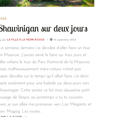
2023
Shawinigan sur deux jours
par
LA FILLE À LA VESPA ROUGE
18 septembre 2023
La semaine dernière j’ai décidée d’aller faire un tour
en Mauricie. J’aurais aimé le faire sur trois jours et
aller refaire le tour du Parc National de la Mauricie,
mais malheureusement mère nature n’était pas
super décidée sur le temps qu’il allait faire, j’ai donc
opté seulement pour une balade sur deux jours vers
Shawinigan. Cette année ce fut mon deuxième petit
voyage de Vespa, au printemps si tu te souviens
bien, je suis allée me promener vers Lac Mégantic et
vers Magog. Les routes…