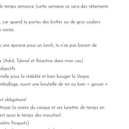
n le temps annoncé (cette semaine ce sera des vêtements
, car quand tu portes des bottes ou de gros souliers
 soirée.
ns une épicerie pour un lunch, tu n’as pas besoin de
 (Advil, Tylenol et Réactine dans mon cas)
bjectifs
elle pour la stabilité et bien bouger la Vespa.
emballage, ouvrir une bouteille de vin ou bien « gosser »
st obligatoire!
ttoyer la visière du casque et ses lunettes de temps en
c’est aussi le temps des mouches!
tins frisquets)