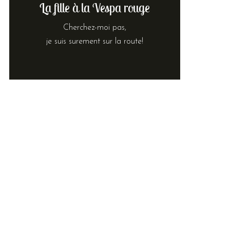
La fille à la Vespa rouge
Cherchez-moi pas,
je suis surement sur la route!